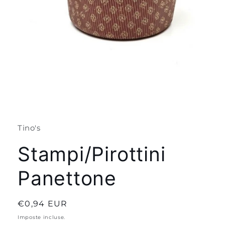
Apri
contenuti
multimediali
1
Tino's
in
finestra
modale
Stampi/Pirottini
Panettone
Prezzo
€0,94 EUR
di
Imposte incluse.