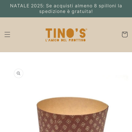
Vai
NATALE 2025: Se acquisti almeno 8 spilloni la
direttamente
spedizione è gratuita!
ai contenuti
Carrell
Passa alle
informazioni
sul prodotto