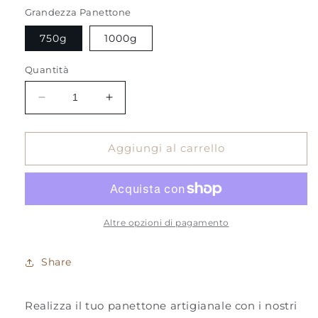
listino
Grandezza Panettone
750g
1000g
Quantità
Diminuisci
Aumenta
quantità
quantità
per
per
Stampi/Pirottini
Stampi/Pirottini
Aggiungi al carrello
Panettone
Panettone
Altre opzioni di pagamento
Share
Realizza il tuo panettone artigianale con i nostri